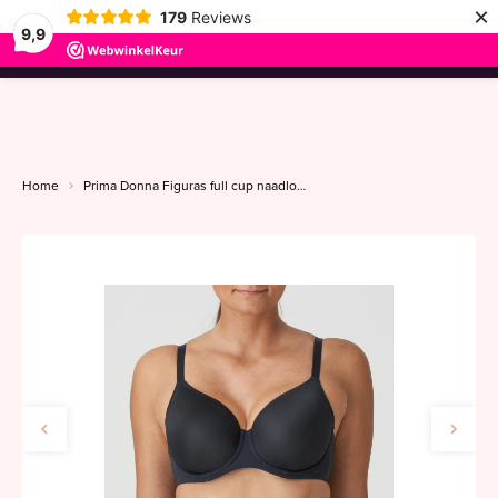
×
179
Reviews
9,9
menu
Home
Prima Donna Figuras full cup naadloos C-G zwart