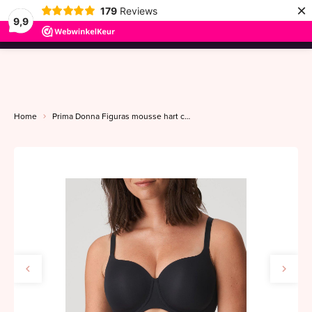
×
179
Reviews
9,9
menu
Home
Prima Donna Figuras mousse hart cup B-H charbon