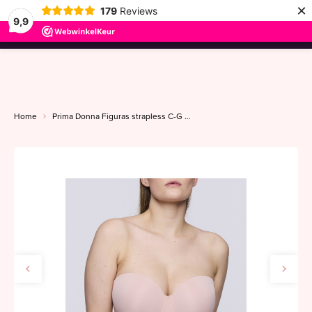
×
179
Reviews
9,9
menu
Home
Prima Donna Figuras strapless C-G powder rose