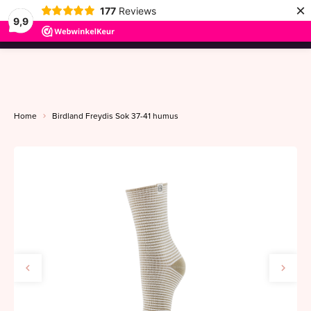
×
177
Reviews
9,9
menu
Home
Birdland Freydis Sok 37-41 humus