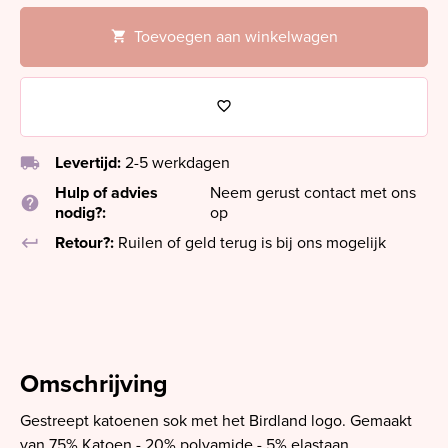
Toevoegen aan winkelwagen
local_shipping
Levertijd:
2-5 werkdagen
Hulp of advies
Neem gerust contact met ons
help
nodig?:
op
keyboard_return
Retour?:
Ruilen of geld terug is bij ons mogelijk
Omschrijving
Gestreept katoenen sok met het Birdland logo. Gemaakt
van 75% Katoen - 20% polyamide - 5% elastaan.