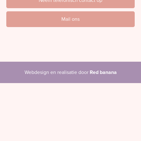
Neem telefonisch contact op
Mail ons
Webdesign en realisatie door
Red banana