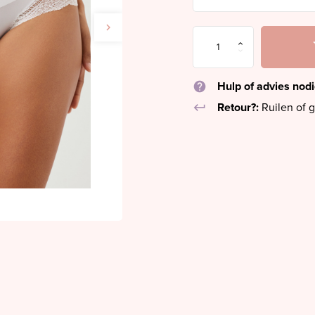
help
Hulp of advies nod
keyboard_return
Retour?:
Ruilen of g