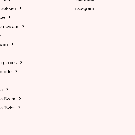
 sokken
Instagram
hoe
Homewear
Swim
organics
tmode
na
na Swim
a Twist