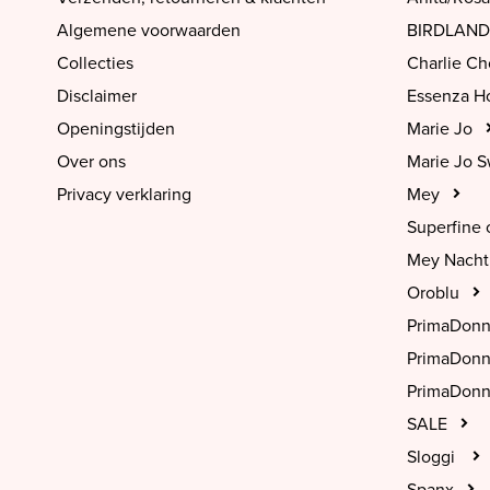
Algemene voorwaarden
BIRDLAND
Collecties
Charlie C
Disclaimer
Essenza 
Openingstijden
Marie Jo
Over ons
Marie Jo 
Privacy verklaring
Mey
Superfine 
Mey Nach
Oroblu
PrimaDon
PrimaDon
PrimaDonn
SALE
Sloggi