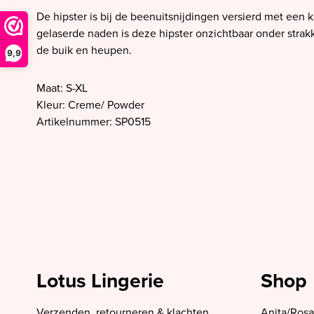
SALE PrimaDonna
De hipster is bij de beenuitsnijdingen versierd met een 
SALE PrimaDonna Twist
gelaserde naden is deze hipster onzichtbaar onder strakk
de buik en heupen.
SALE PrimaDonna Swim
9,9
SALE Ten Cate
Maat: S-XL
Kleur: Creme/ Powder
Artikelnummer: SP0515
Lotus Lingerie
Shop
Verzenden, retourneren & klachten
Anita/Rosa