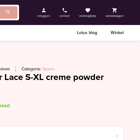
inloggen
contact
verlanglijstje
winkelwagen
Lotus blog
Winkel
views
Categorie:
Spanx
r Lace S-XL creme powder
rraad