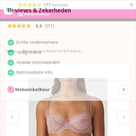
×
177
Reviews
9,9
menu
Home
Marie Jo Jane balconnet B-E bois de rose