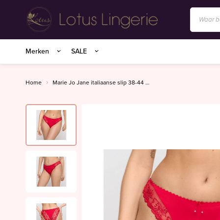
Anita/Rosa Faia
Merken
SALE
BIRDLAND sokken
Charlie Choe
Home
Marie Jo Jane italiaanse slip 38-44 true red
Essenza Homewear
Marie Jo
Marie Jo Swim
Mey
Superfine organics
Mey Nachtmode
Oroblu
PrimaDonna