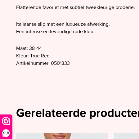
SALE PrimaDonna
Flatterende favoriet met subtiel tweekleurige broderie.
SALE PrimaDonna Twist
SALE PrimaDonna Swim
Italiaanse slip met een luxueuze afwerking.
Een intense en levendige rode kleur
SALE Ten Cate
Maat: 38-44
Kleur: True Red
Artikelnummer: 0501333
Gerelateerde producte
9,9