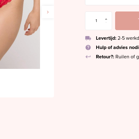
local_shipping
Levertijd:
2-5 werk
help
Hulp of advies nod
keyboard_return
Retour?:
Ruilen of g