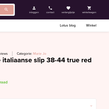
inloggen
contact
verlanglijstje
winkelwagen
Lotus blog
Winkel
views
Categorie:
Marie Jo
 italiaanse slip 38-44 true red
rraad