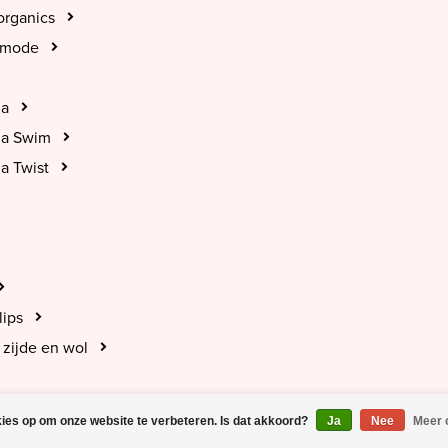
organics
tmode
na
na Swim
a Twist
lips
zijde en wol
kies op om onze website te verbeteren. Is dat akkoord?
Ja
Nee
Meer 