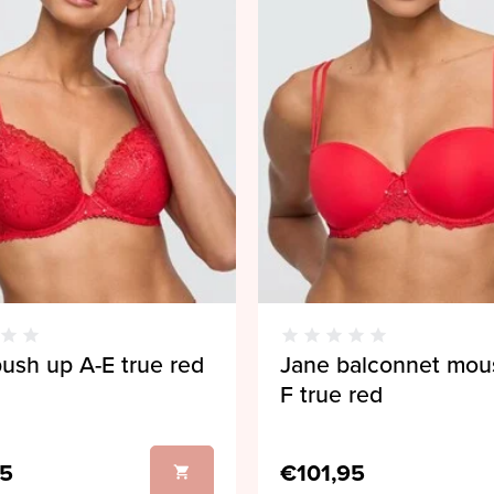
ush up A-E true red
Jane balconnet mou
F true red
95
€101,95