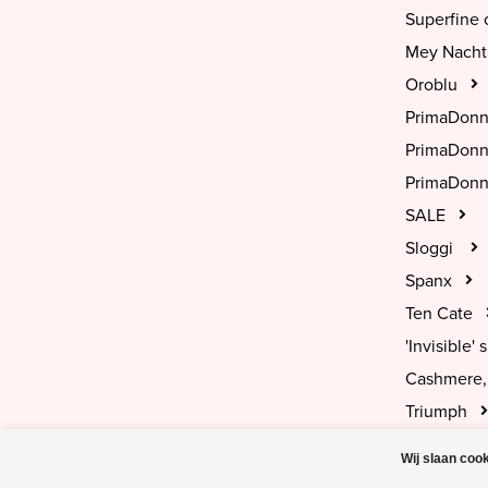
Superfine 
Mey Nach
Oroblu
PrimaDon
PrimaDon
PrimaDonn
SALE
Sloggi
Spanx
Ten Cate
'Invisible' s
Cashmere, 
Triumph
Wij slaan coo