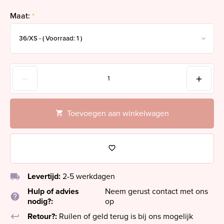
Maat:
*
Toevoegen aan winkelwagen
local_shipping
Levertijd:
2-5 werkdagen
Hulp of advies
Neem gerust contact met ons
help
nodig?:
op
keyboard_return
Retour?:
Ruilen of geld terug is bij ons mogelijk