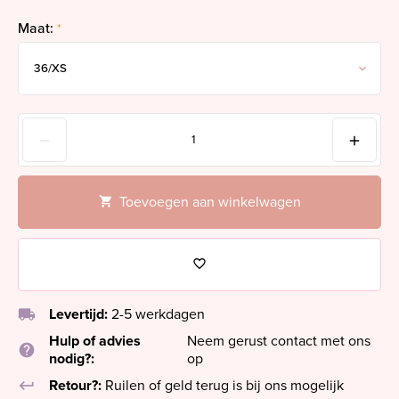
Maat:
*
Toevoegen aan winkelwagen
local_shipping
Levertijd:
2-5 werkdagen
Hulp of advies
Neem gerust contact met ons
help
nodig?:
op
keyboard_return
Retour?:
Ruilen of geld terug is bij ons mogelijk