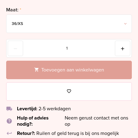
Maat:
*
Toevoegen aan winkelwagen
local_shipping
Levertijd:
2-5 werkdagen
Hulp of advies
Neem gerust contact met ons
help
nodig?:
op
keyboard_return
Retour?:
Ruilen of geld terug is bij ons mogelijk