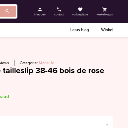
inloggen
contact
verlanglijstje
winkelwagen
Lotus blog
Winkel
views
Categorie:
Marie Jo
 tailleslip 38-46 bois de rose
rraad