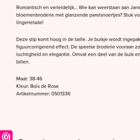
SALE PrimaDonna
Romantisch en verleidelijk… Wie kan weerstaan aan Jane
SALE PrimaDonna Twist
bloemenbroderie met glanzende parelsnoertjes? Stuk voor
lingerielade!
SALE PrimaDonna Swim
SALE Ten Cate
Deze slip komt hoog in de taille. Je buikje wordt ingepak
figuurcorrigerend effect. De speelse broderie vooraan zo
luchtigheid en elegantie. Omvat een deel van de buik en
billen.
Maat: 38-46
Kleur: Bois de Rose
Artikelnummer: 0501336