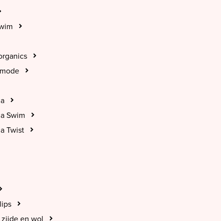
Swim
organics
tmode
na
na Swim
a Twist
lips
zijde en wol