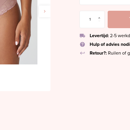
local_shipping
Levertijd:
2-5 werk
help
Hulp of advies nod
keyboard_return
Retour?:
Ruilen of g