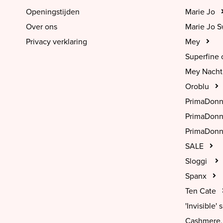
Openingstijden
Marie Jo
Over ons
Marie Jo 
Privacy verklaring
Mey
Superfine 
Mey Nach
Oroblu
PrimaDon
PrimaDon
PrimaDonn
SALE
Sloggi
Spanx
Ten Cate
'Invisible' s
Cashmere, 