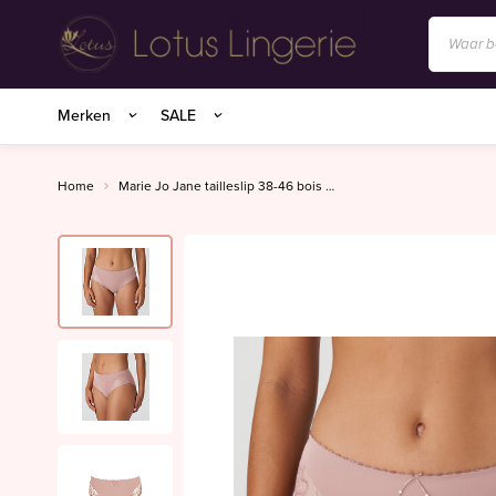
Anita/Rosa Faia
Merken
SALE
BIRDLAND sokken
Charlie Choe
Home
Marie Jo Jane tailleslip 38-46 bois de rose
Essenza Homewear
Marie Jo
Marie Jo Swim
Mey
Superfine organics
Mey Nachtmode
Oroblu
PrimaDonna