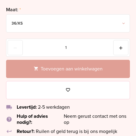
Maat:
*
Toevoegen aan winkelwagen
local_shipping
Levertijd:
2-5 werkdagen
Hulp of advies
Neem gerust contact met ons
help
nodig?:
op
keyboard_return
Retour?:
Ruilen of geld terug is bij ons mogelijk