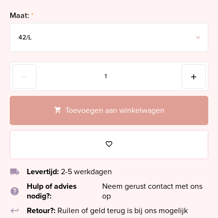
Maat:
*
Toevoegen aan winkelwagen
local_shipping
Levertijd:
2-5 werkdagen
Hulp of advies
Neem gerust contact met ons
help
nodig?:
op
keyboard_return
Retour?:
Ruilen of geld terug is bij ons mogelijk