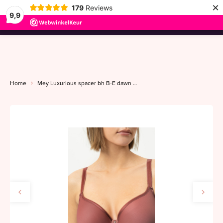
×
179
Reviews
9,9
menu
Home
Mey Luxurious spacer bh B-E dawn blush