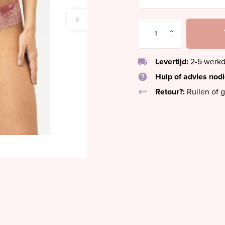
local_shipping
Levertijd:
2-5 werk
help
Hulp of advies nod
keyboard_return
Retour?:
Ruilen of g