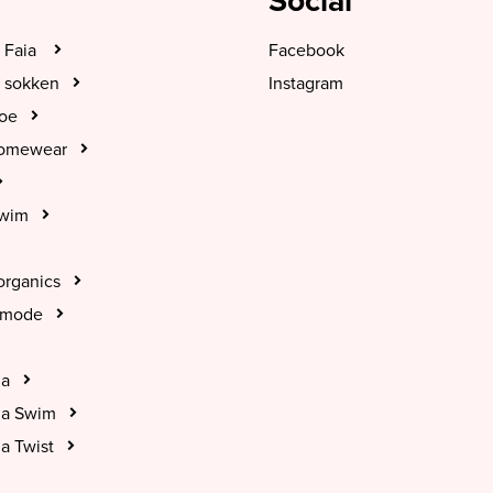
Social
 Faia
Facebook
 sokken
Instagram
hoe
Homewear
Swim
organics
tmode
na
na Swim
a Twist