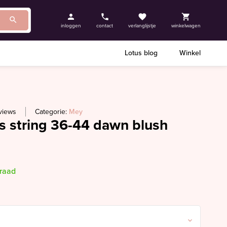
inloggen
contact
verlanglijstje
winkelwagen
Lotus blog
Winkel
views
Categorie:
Mey
s string 36-44 dawn blush
rraad