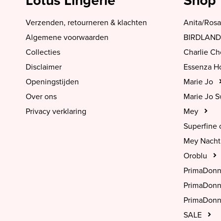
Lotus Lingerie
Shop
Verzenden, retourneren & klachten
Anita/Rosa
Algemene voorwaarden
BIRDLAND
Collecties
Charlie C
Disclaimer
Essenza 
Openingstijden
Marie Jo
Over ons
Marie Jo 
Privacy verklaring
Mey
Superfine 
Mey Nach
Oroblu
PrimaDon
PrimaDon
PrimaDonn
SALE