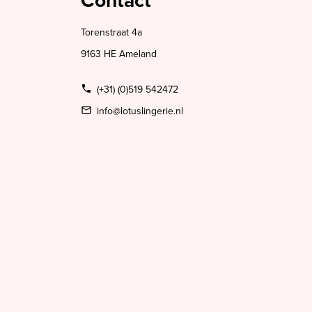
Contact
Torenstraat 4a
9163 HE Ameland
(+31) (0)519 542472
info@lotuslingerie.nl