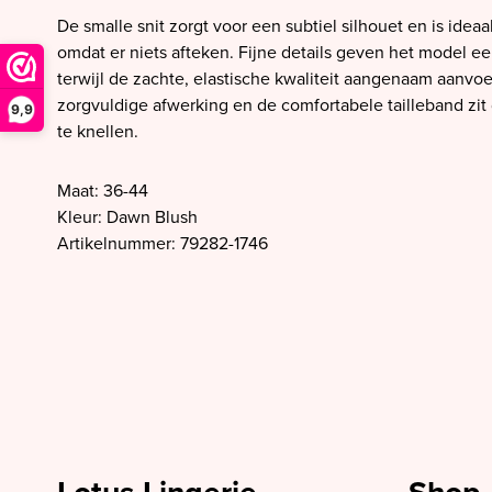
SALE PrimaDonna
De smalle snit zorgt voor een subtiel silhouet en is ideaa
SALE PrimaDonna Twist
omdat er niets afteken. Fijne details geven het model een
terwijl de zachte, elastische kwaliteit aangenaam aanvoe
SALE PrimaDonna Swim
zorgvuldige afwerking en de comfortabele tailleband zit 
9,9
SALE Ten Cate
te knellen.
Maat: 36-44
Kleur: Dawn Blush
Artikelnummer: 79282-1746