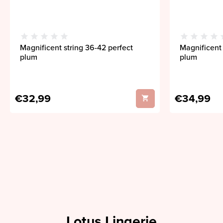
Magnificent string 36-42 perfect
Magnificent 
plum
plum
€32,99
€34,99
Lotus Lingerie