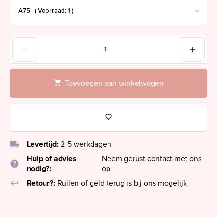
Toevoegen aan winkelwagen
local_shipping
Levertijd:
2-5 werkdagen
Hulp of advies
Neem gerust contact met ons
help
nodig?:
op
keyboard_return
Retour?:
Ruilen of geld terug is bij ons mogelijk