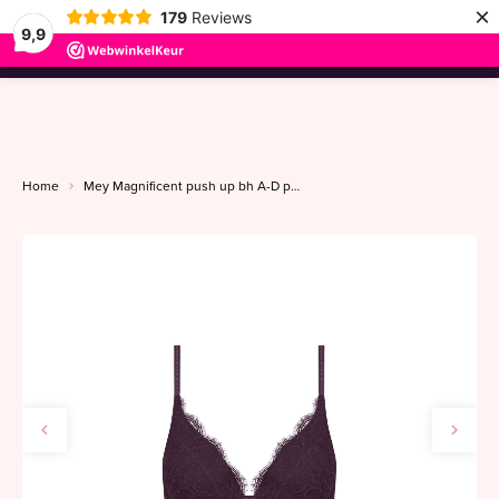
×
179
Reviews
9,9
menu
Home
Mey Magnificent push up bh A-D perfect plum