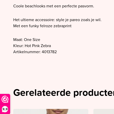
SALE PrimaDonna
Coole beachlooks met een perfecte pasvorm.
SALE PrimaDonna Twist
SALE PrimaDonna Swim
Het ultieme accessoire: style je pareo zoals je wil.
Met een funky felroze zebraprint
SALE Ten Cate
Maat: One Size
Kleur: Hot Pink Zebra
Artikelnummer: 4013782
Gerelateerde producte
9,9