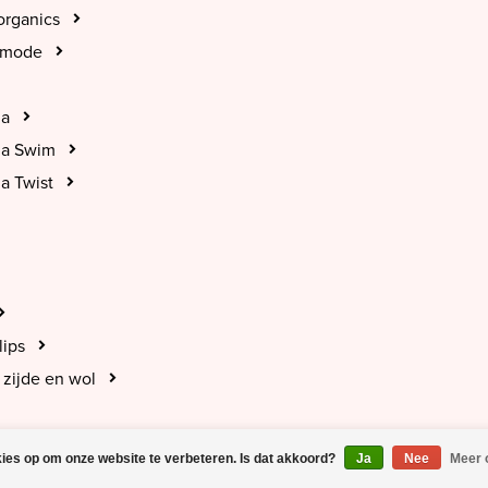
organics
tmode
na
na Swim
a Twist
lips
zijde en wol
kies op om onze website te verbeteren. Is dat akkoord?
Ja
Nee
Meer 