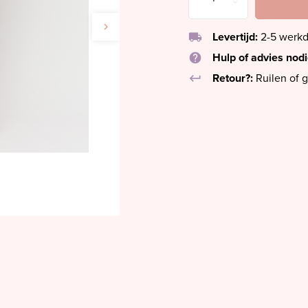
local_shipping
Levertijd:
2-5 werk
help
Hulp of advies nod
keyboard_return
Retour?:
Ruilen of g