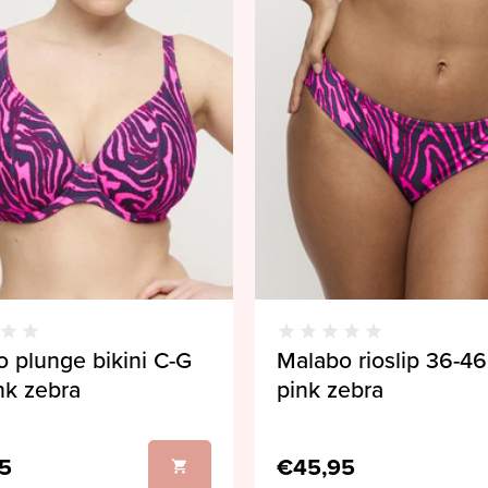
 plunge bikini C-G
Malabo rioslip 36-46
nk zebra
pink zebra
5
€45,95