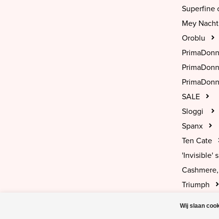
Superfine 
Mey Nach
Oroblu
PrimaDon
PrimaDon
PrimaDonn
SALE
Sloggi
Spanx
Ten Cate
'Invisible' s
Cashmere, 
Triumph
Wij slaan coo