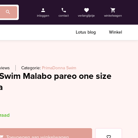
inloggen
contact
verlanglijstje
winkelwagen
Lotus blog
Winkel
views
Categorie:
PrimaDonna Swim
Swim Malabo pareo one size
a
rraad
Toevoegen aan winkelwagen