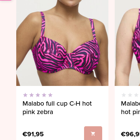
Malabo full cup C-H hot
Malabo
pink zebra
hot pi
€91,95
€96,9