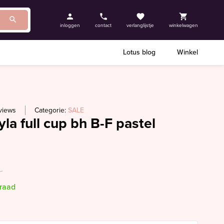
inloggen
contact
verlanglijstje
winkelwagen
Lotus blog
Winkel
views
Categorie:
SALE
la full cup bh B-F pastel
rraad