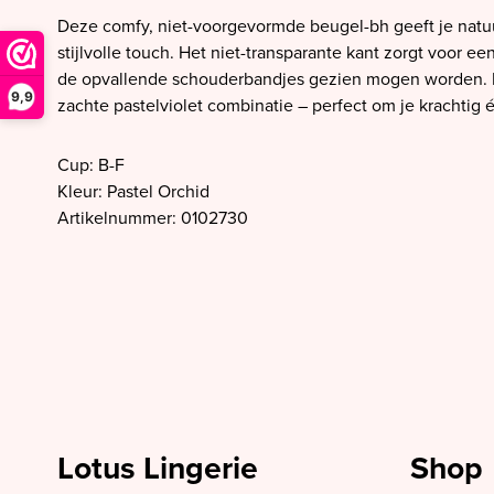
SALE PrimaDonna
Deze comfy, niet-voorgevormde beugel-bh geeft je natuu
SALE PrimaDonna Twist
stijlvolle touch. Het niet-transparante kant zorgt voor een
de opvallende schouderbandjes gezien mogen worden. Fr
SALE PrimaDonna Swim
9,9
zachte pastelviolet combinatie – perfect om je krachtig 
SALE Ten Cate
Cup: B-F
Kleur: Pastel Orchid
Artikelnummer: 0102730
Lotus Lingerie
Shop