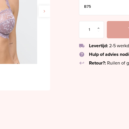
local_shipping
Levertijd:
2-5 werk
help
Hulp of advies nod
keyboard_return
Retour?:
Ruilen of g