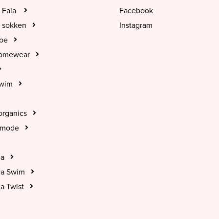
 Faia
Facebook
 sokken
Instagram
hoe
Homewear
Swim
organics
tmode
na
na Swim
a Twist