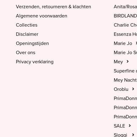
Verzenden, retourneren & klachten
Anita/Rosa
Algemene voorwaarden
BIRDLAND
Collecties
Charlie C
Disclaimer
Essenza 
Openingstijden
Marie Jo
Over ons
Marie Jo 
Privacy verklaring
Mey
Superfine 
Mey Nach
Oroblu
PrimaDon
PrimaDon
PrimaDonn
SALE
Sloggi