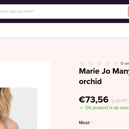
0 re
Marie Jo Many
orchid
€73,56
€91,95
Dit product is op voo
Maat:
*