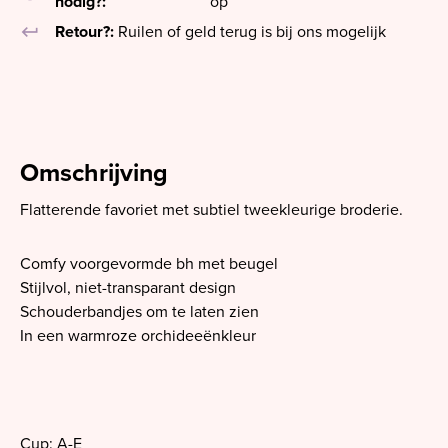
nodig?:
op
keyboard_return
Retour?:
Ruilen of geld terug is bij ons mogelijk
Omschrijving
Flatterende favoriet met subtiel tweekleurige broderie.
Comfy voorgevormde bh met beugel
Stijlvol, niet-transparant design
Schouderbandjes om te laten zien
In een warmroze orchideeënkleur
Cup: A-E