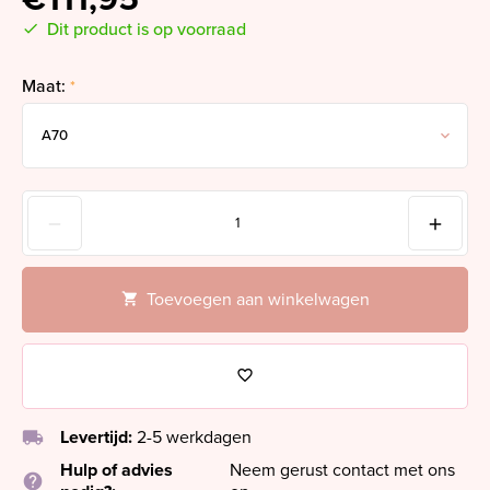
Dit product is op voorraad
Maat:
*
Toevoegen aan winkelwagen
local_shipping
Levertijd:
2-5 werkdagen
Hulp of advies
Neem gerust contact met ons
help