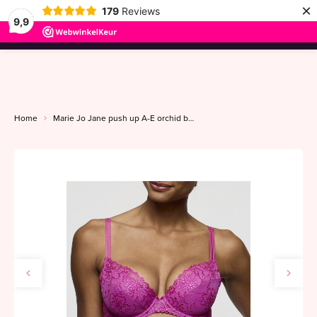
×
179
Reviews
9,9
menu
Home
Marie Jo Jane push up A-E orchid bliss