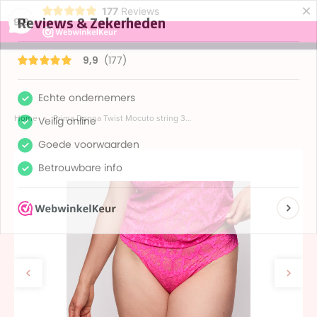
×
177
Reviews
9,9
menu
Home
Prima Donna Twist Mocuto string 36-46 pixie blossom