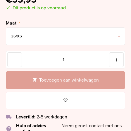
Dit product is op voorraad
Maat:
*
Toevoegen aan winkelwagen
local_shipping
Levertijd:
2-5 werkdagen
Hulp of advies
Neem gerust contact met ons
help