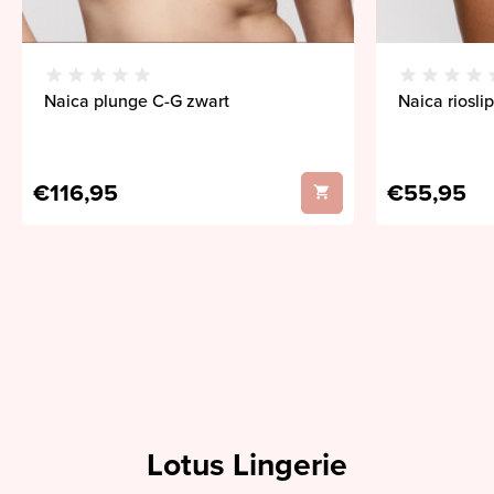
Naica plunge C-G zwart
Naica riosli
€116,95
€55,95
Lotus Lingerie