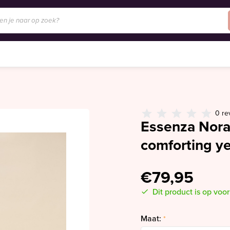
0 re
Essenza Nora
comforting y
€79,95
Dit product is op voo
Maat:
*