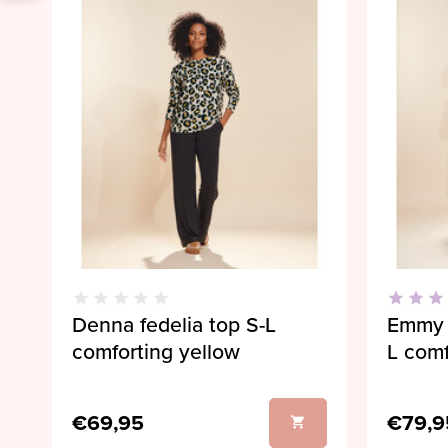
Denna fedelia top S-L
Emmy 
comforting yellow
L comf
€69,95
€79,9