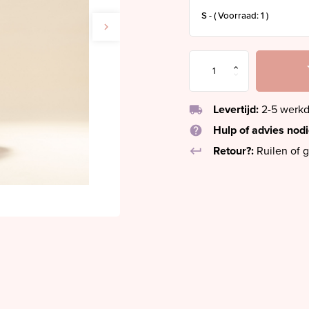
local_shipping
Levertijd:
2-5 werk
help
Hulp of advies nod
keyboard_return
Retour?:
Ruilen of g