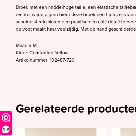
SALE PrimaDonna
Broek met een middelhoge taille, een elastische tailleb
SALE PrimaDonna Twist
rechte, wijde pijpen biedt deze broek een tijdloze, vloeie
schuine steekzakken een praktisch en chic detail toevoe
SALE PrimaDonna Swim
de voet maakt haar veelzijdig. Met de hand geschilderde 
SALE Ten Cate
Maat: S-M
Kleur: Comforting Yellow
Artikelnummer: 102487-720
Gerelateerde producte
9,9