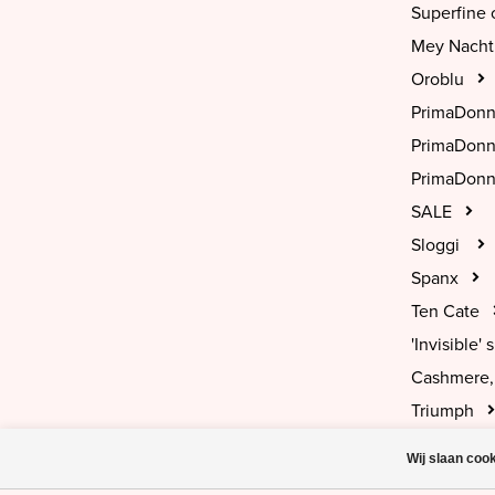
Superfine 
Mey Nach
Oroblu
PrimaDon
PrimaDon
PrimaDonn
SALE
Sloggi
Spanx
Ten Cate
'Invisible' s
Cashmere, 
Triumph
Wij slaan coo