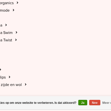
organics
tmode
na
na Swim
a Twist
lips
zijde en wol
kies op om onze website te verbeteren. Is dat akkoord?
Ja
Nee
Meer 