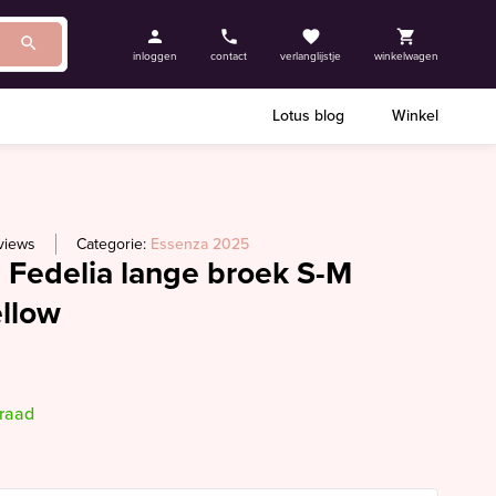
inloggen
contact
verlanglijstje
winkelwagen
Lotus blog
Winkel
views
Categorie:
Essenza 2025
 Fedelia lange broek S-M
ellow
rraad