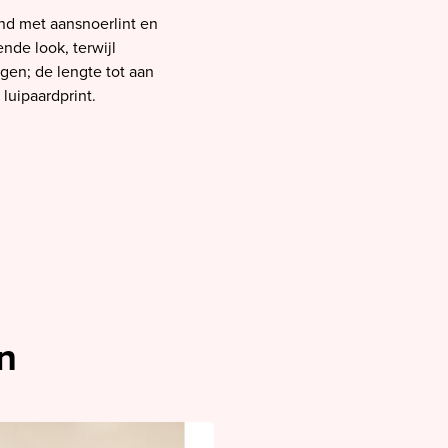
and met aansnoerlint en
nde look, terwijl
gen; de lengte tot aan
luipaardprint.
n