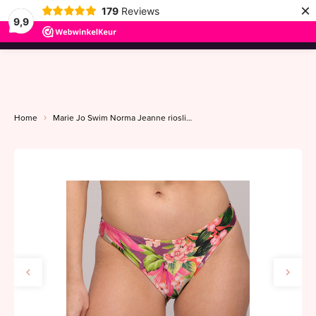
×
179
Reviews
9,9
menu
Home
Marie Jo Swim Norma Jeanne rioslip 36-40 tropical sunset