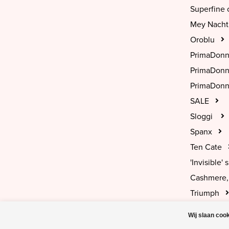
Superfine 
Mey Nach
Oroblu
PrimaDon
PrimaDon
PrimaDonn
SALE
Sloggi
Spanx
Ten Cate
'Invisible' s
Cashmere, 
Triumph
Wij slaan coo