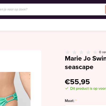
0 re
Marie Jo Swim
seascape
€55,95
Dit product is op voo
Maat:
*