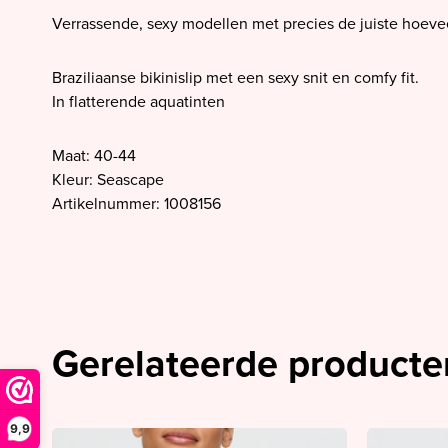
SALE PrimaDonna
Verrassende, sexy modellen met precies de juiste hoeve
SALE PrimaDonna Twist
SALE PrimaDonna Swim
Braziliaanse bikinislip met een sexy snit en comfy fit.
In flatterende aquatinten
SALE Ten Cate
Maat: 40-44
Kleur: Seascape
Artikelnummer: 1008156
Gerelateerde producte
9,9