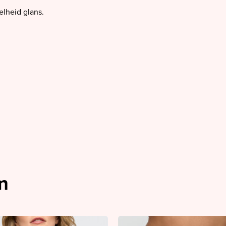
elheid glans.
n