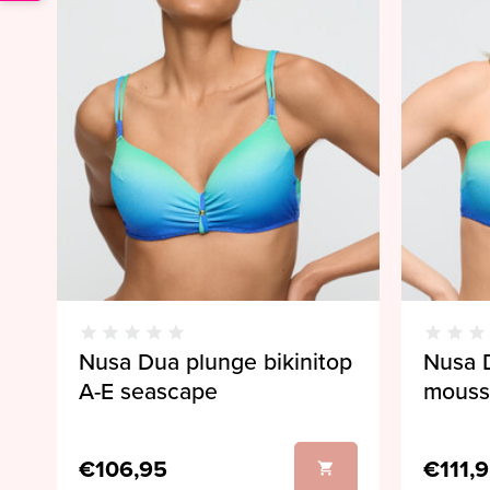
Nusa Dua plunge bikinitop
Nusa D
A-E seascape
mouss
€106,95
€111,