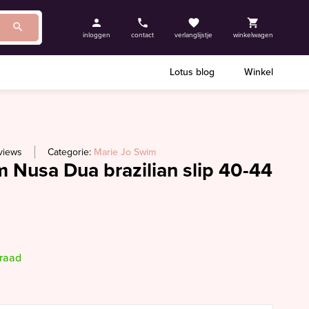
inloggen
contact
verlanglijstje
winkelwagen
Lotus blog
Winkel
views
Categorie:
Marie Jo Swim
 Nusa Dua brazilian slip 40-44
rraad