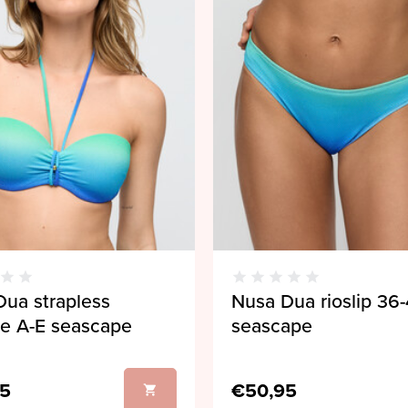
ua strapless
Nusa Dua rioslip 36
e A-E seascape
seascape
95
€50,95