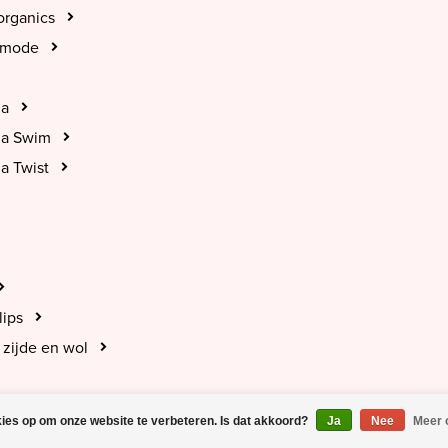
organics
tmode
na
na Swim
a Twist
lips
zijde en wol
kies op om onze website te verbeteren. Is dat akkoord?
Ja
Nee
Meer 