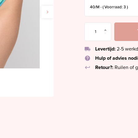
local_shipping
Levertijd:
2-5 werk
help
Hulp of advies nod
keyboard_return
Retour?:
Ruilen of g