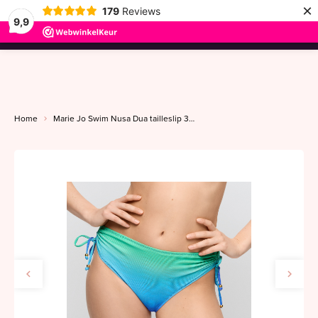
×
179
Reviews
9,9
menu
Home
Marie Jo Swim Nusa Dua tailleslip 38-42 seascape