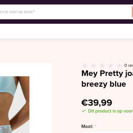
0 re
Mey Pretty j
breezy blue
€39,99
Dit product is op voo
Maat:
*