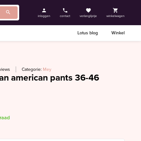
inloggen
contact
verlanglijstje
winkelwagen
Lotus blog
Winkel
views
Categorie:
Mey
oan american pants 36-46
rraad