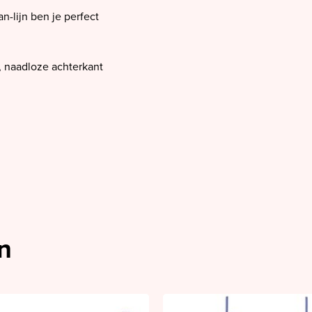
n-lijn ben je perfect
n, naadloze achterkant
n