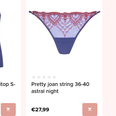
itop S-
Pretty joan string 36-40
astral night
€27,99