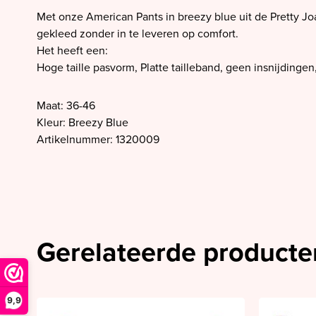
SALE PrimaDonna
Met onze American Pants in breezy blue uit de Pretty Joa
SALE PrimaDonna Twist
gekleed zonder in te leveren op comfort.
Het heeft een:
SALE PrimaDonna Swim
Hoge taille pasvorm, Platte tailleband, geen insnijdinge
SALE Ten Cate
Maat: 36-46
Kleur: Breezy Blue
Artikelnummer: 1320009
Gerelateerde producte
9,9