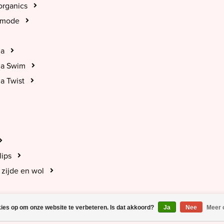
organics
tmode
na
na Swim
a Twist
lips
zijde en wol
kies op om onze website te verbeteren. Is dat akkoord?
Ja
Nee
Meer 