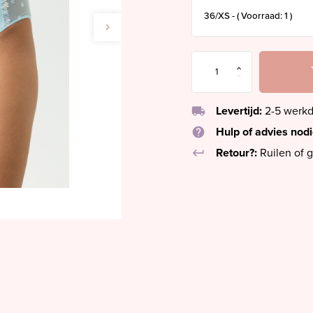
local_shipping
Levertijd:
2-5 werk
help
Hulp of advies nod
keyboard_return
Retour?:
Ruilen of g