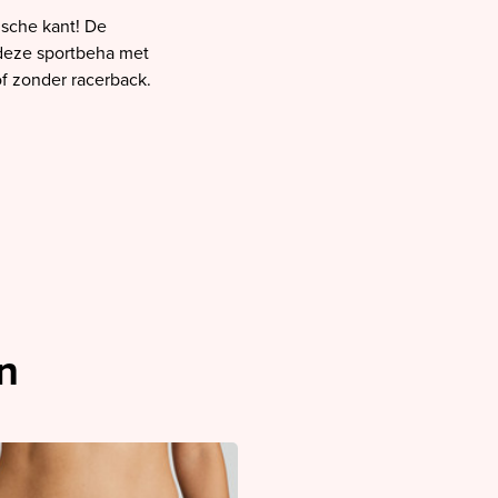
ische kant! De
 deze sportbeha met
of zonder racerback.
n