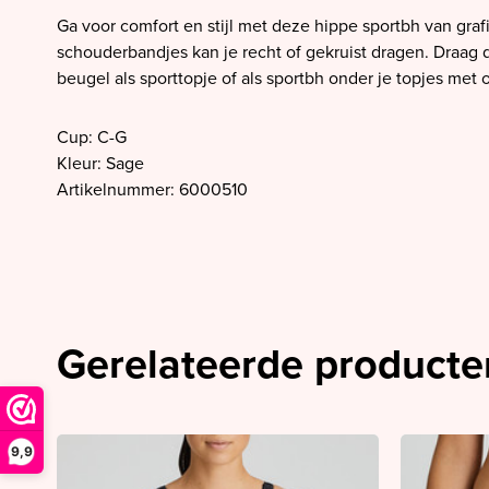
SALE PrimaDonna
Ga voor comfort en stijl met deze hippe sportbh van graf
SALE PrimaDonna Twist
schouderbandjes kan je recht of gekruist dragen. Draag
beugel als sporttopje of als sportbh onder je topjes met 
SALE PrimaDonna Swim
SALE Ten Cate
Cup: C-G
Kleur: Sage
Artikelnummer: 6000510
Gerelateerde producte
9,9