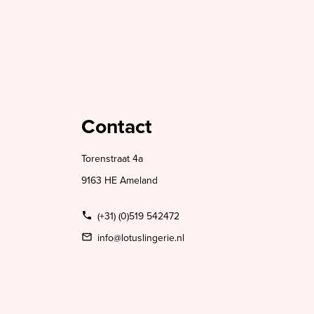
Contact
Torenstraat 4a
9163 HE Ameland
(+31) (0)519 542472
info@lotuslingerie.nl