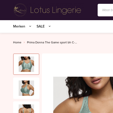
Anita/Rosa Faia
Merken
SALE
BIRDLAND sokken
Charlie Choe
Home
Prima Donna The Game sport bh C-G sage
Essenza Homewear
Marie Jo
Marie Jo Swim
Mey
Superfine organics
Mey Nachtmode
Oroblu
PrimaDonna