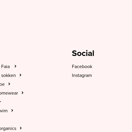
Social
 Faia
Facebook
 sokken
Instagram
hoe
Homewear
Swim
organics