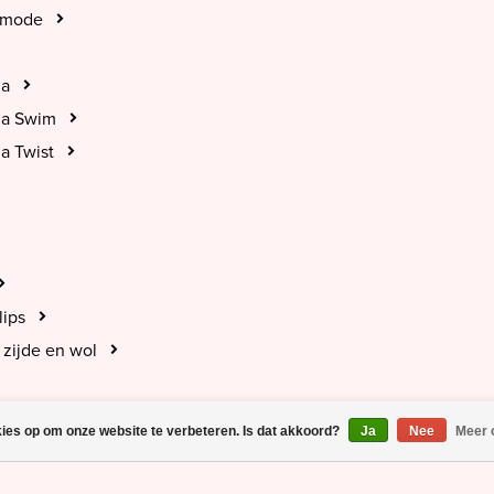
tmode
na
na Swim
a Twist
lips
zijde en wol
kies op om onze website te verbeteren. Is dat akkoord?
Ja
Nee
Meer 