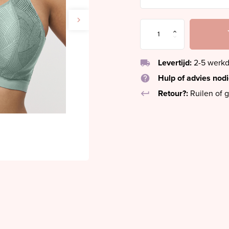
local_shipping
Levertijd:
2-5 werk
help
Hulp of advies nod
keyboard_return
Retour?:
Ruilen of g