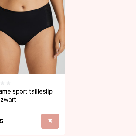
me sport tailleslip
 zwart
5