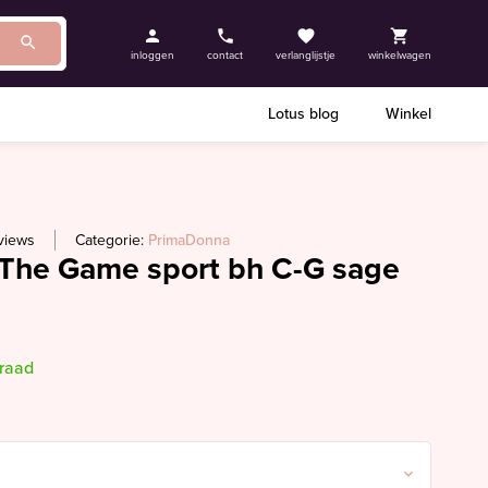
inloggen
contact
verlanglijstje
winkelwagen
Lotus blog
Winkel
views
Categorie:
PrimaDonna
The Game sport bh C-G sage
rraad