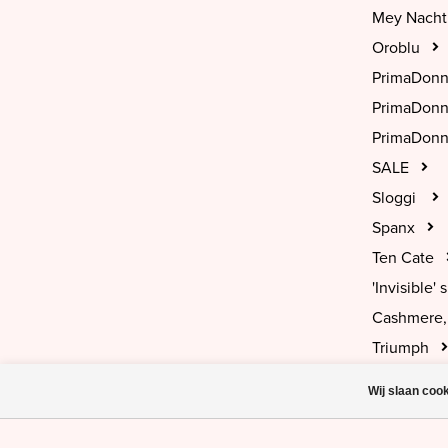
Mey Nach
Oroblu
PrimaDon
PrimaDon
PrimaDonn
SALE
Sloggi
Spanx
Ten Cate
'Invisible' s
Cashmere, 
Triumph
Wij slaan coo