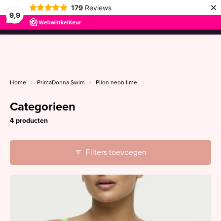
×
179
Reviews
9,9
menu
Home
PrimaDonna Swim
Pilon neon lime
Categorieen
4 producten
Filters toevoegen