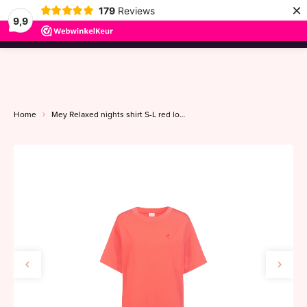
×
179
Reviews
9,9
menu
Home
Mey Relaxed nights shirt S-L red lobster