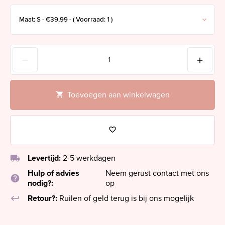
Toevoegen aan winkelwagen
local_shipping
Levertijd:
2-5 werkdagen
Hulp of advies
Neem gerust contact met ons
help
nodig?:
op
keyboard_return
Retour?:
Ruilen of geld terug is bij ons mogelijk