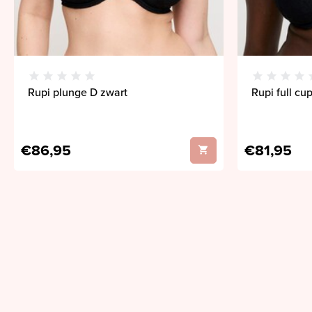
Rupi plunge D zwart
Rupi full cu
€86,95
€81,95