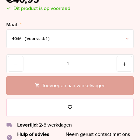
Dit product is op voorraad
Maat:
*
Toevoegen aan winkelwagen
local_shipping
Levertijd:
2-5 werkdagen
Hulp of advies
Neem gerust contact met ons
help