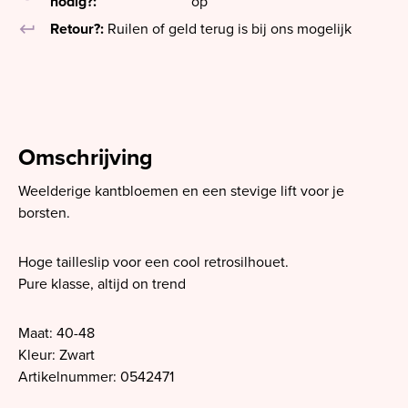
nodig?:
op
keyboard_return
Retour?:
Ruilen of geld terug is bij ons mogelijk
Omschrijving
Weelderige kantbloemen en een stevige lift voor je
borsten.
Hoge tailleslip voor een cool retrosilhouet.
Pure klasse, altijd on trend
Maat: 40-48
Kleur: Zwart
Artikelnummer: 0542471