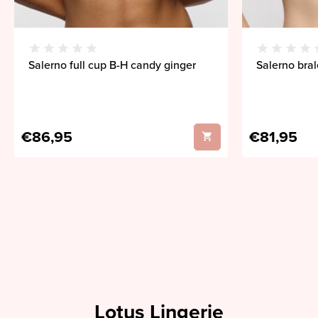
Salerno full cup B-H candy ginger
Salerno bra
€86,95
€81,95
Lotus Lingerie