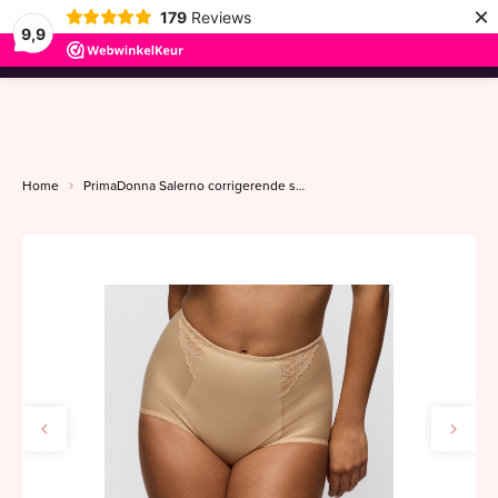
×
179
Reviews
9,9
menu
Home
PrimaDonna Salerno corrigerende slip 38-52 candy ginger