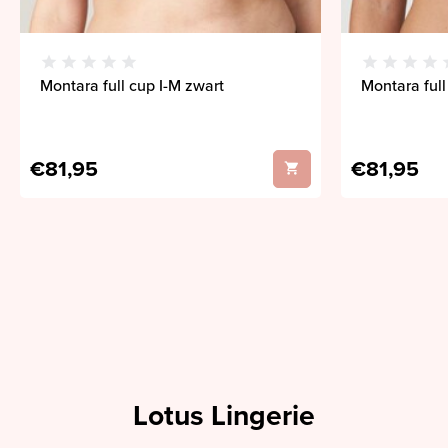
Montara full cup I-M zwart
Montara full
€81,95
€81,95
Lotus Lingerie