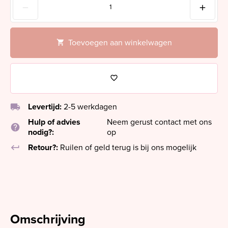
Toevoegen aan winkelwagen
local_shipping
Levertijd:
2-5 werkdagen
Hulp of advies
Neem gerust contact met ons
help
nodig?:
op
keyboard_return
Retour?:
Ruilen of geld terug is bij ons mogelijk
Omschrijving