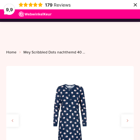
×
179
Reviews
9,9
menu
Home
Mey Scribbled Dots nachthemd 40 deep marine