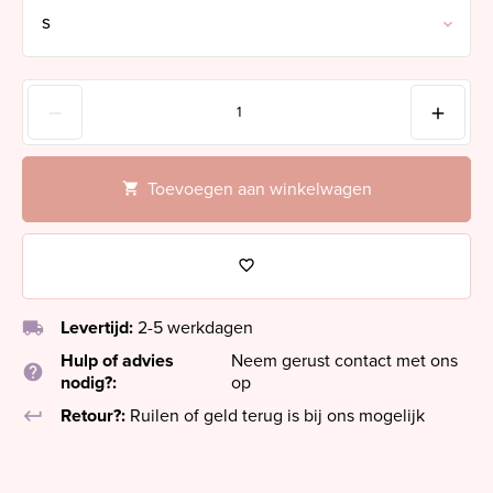
Toevoegen aan winkelwagen
local_shipping
Levertijd:
2-5 werkdagen
Hulp of advies
Neem gerust contact met ons
help
nodig?:
op
keyboard_return
Retour?:
Ruilen of geld terug is bij ons mogelijk