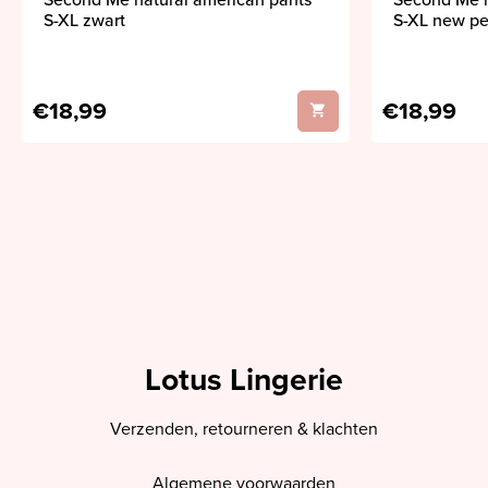
Second Me natural american pants
Second Me n
S-XL zwart
S-XL new pe
€18,99
€18,99
Lotus Lingerie
Verzenden, retourneren & klachten
Algemene voorwaarden