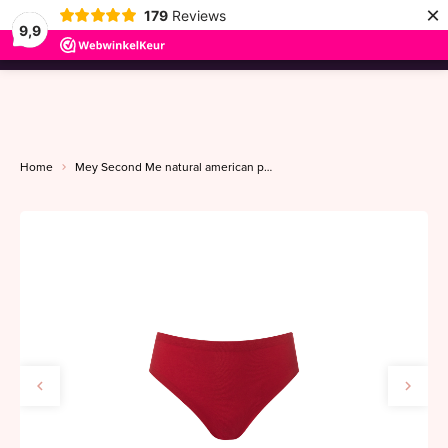
×
179
Reviews
9,9
menu
Home
Mey Second Me natural american pants S-XL rubin