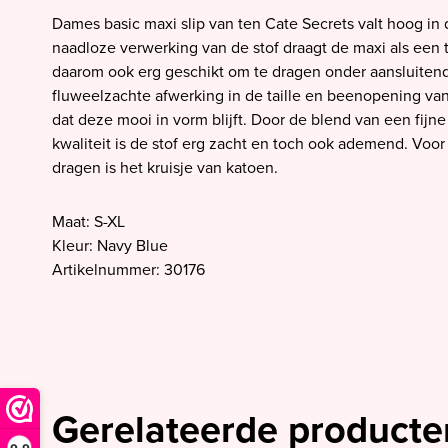
SALE PrimaDonna
Dames basic maxi slip van ten Cate Secrets valt hoog in d
SALE PrimaDonna Twist
naadloze verwerking van de stof draagt de maxi als een 
daarom ook erg geschikt om te dragen onder aansluiten
SALE PrimaDonna Swim
fluweelzachte afwerking in de taille en beenopening van
SALE Ten Cate
dat deze mooi in vorm blijft. Door de blend van een fijne
kwaliteit is de stof erg zacht en toch ook ademend. Voor 
dragen is het kruisje van katoen.
Maat: S-XL
Kleur: Navy Blue
Artikelnummer: 30176
Gerelateerde producte