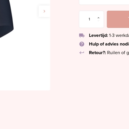
local_shipping
Levertijd:
1-3 werk
help
Hulp of advies nod
keyboard_return
Retour?:
Ruilen of g