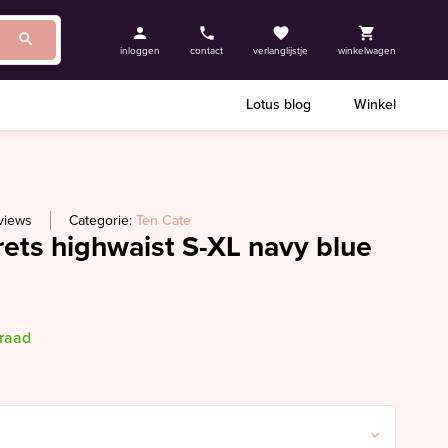
inloggen
contact
verlanglijstje
winkelwagen
Lotus blog
Winkel
views
Categorie:
Ten Cate
ets highwaist S-XL navy blue
rraad