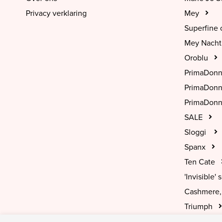
Privacy verklaring
Mey
Superfine 
Mey Nach
Oroblu
PrimaDon
PrimaDon
PrimaDonn
SALE
Sloggi
Spanx
Ten Cate
'Invisible' s
Cashmere, 
Triumph