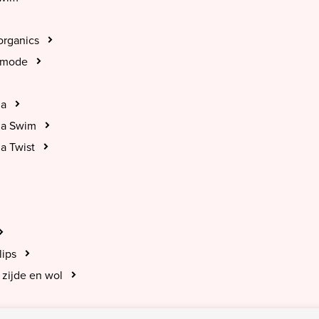
organics
tmode
na
na Swim
a Twist
lips
zijde en wol