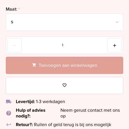
Maat:
*
Toevoegen aan winkelwagen
local_shipping
Levertijd:
1-3 werkdagen
Hulp of advies
Neem gerust contact met ons
help
nodig?:
op
keyboard_return
Retour?:
Ruilen of geld terug is bij ons mogelijk