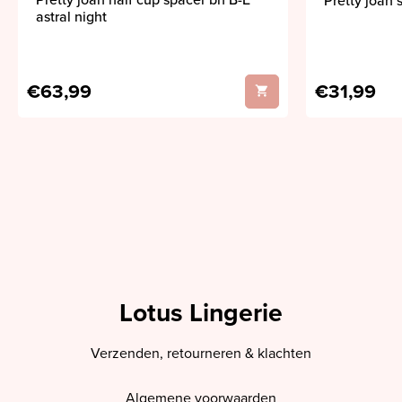
Pretty joan half cup spacer bh B-E
Pretty joan 
astral night
€63,99
€31,99
Lotus Lingerie
Verzenden, retourneren & klachten
Algemene voorwaarden