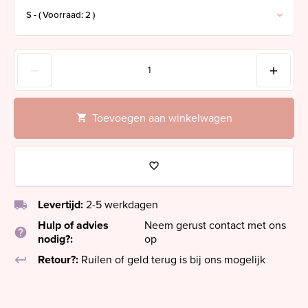
Toevoegen aan winkelwagen
local_shipping
Levertijd:
2-5 werkdagen
Hulp of advies
Neem gerust contact met ons
help
nodig?:
op
keyboard_return
Retour?:
Ruilen of geld terug is bij ons mogelijk