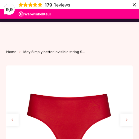
×
179
Reviews
9,9
menu
Home
Mey Simply better invisible string S-L red carpet