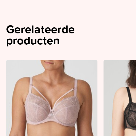
Gerelateerde
producten