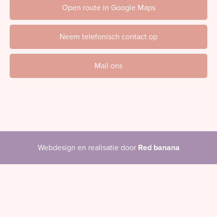
Open route in Google Maps
Neem telefonisch contact op
Mail ons
Webdesign en realisatie door
Red banana