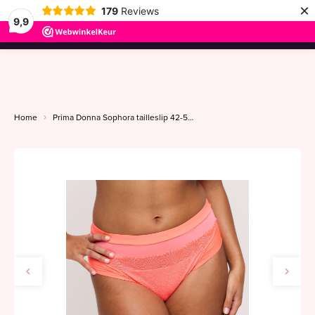
×
179
Reviews
9,9
menu
Home
Prima Donna Sophora tailleslip 42-52 spritz