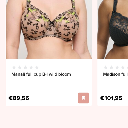
Manali full cup B-I wild bloom
Madison full
€89,56
€101,95