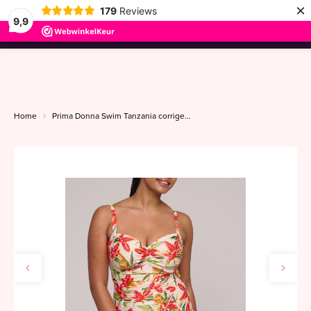
×
179
Reviews
9,9
menu
Home
Prima Donna Swim Tanzania corrigerend badpak E80 calm tropics