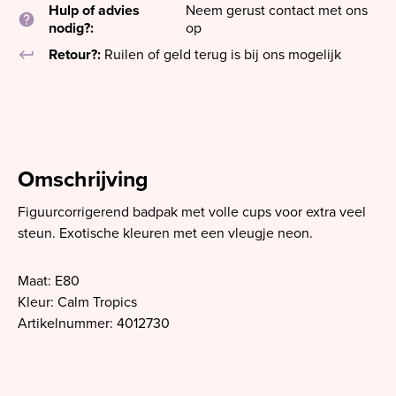
Hulp of advies
Neem gerust contact met ons
help
nodig?:
op
keyboard_return
Retour?:
Ruilen of geld terug is bij ons mogelijk
Omschrijving
Figuurcorrigerend badpak met volle cups voor extra veel
steun. Exotische kleuren met een vleugje neon.
Maat: E80
Kleur: Calm Tropics
Artikelnummer: 4012730