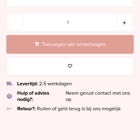
Toevoegen aan winkelwagen
local_shipping
Levertijd:
2-5 werkdagen
Hulp of advies
Neem gerust contact met ons
help
nodig?:
op
keyboard_return
Retour?:
Ruilen of geld terug is bij ons mogelijk