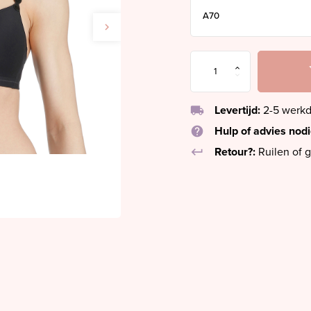
local_shipping
Levertijd:
2-5 werk
help
Hulp of advies nod
keyboard_return
Retour?:
Ruilen of g