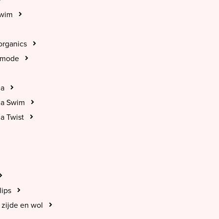
Swim
organics
tmode
na
na Swim
a Twist
lips
zijde en wol