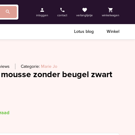
inloggen
contact
verlanglijstje
winkelwagen
Lotus blog
Winkel
views
Categorie:
Marie Jo
 mousse zonder beugel zwart
rraad