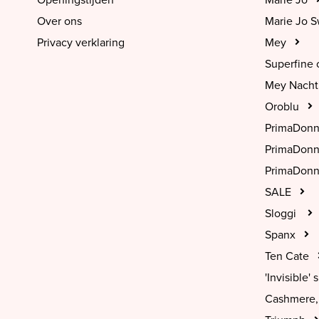
Openingstijden
Marie Jo
Over ons
Marie Jo 
Privacy verklaring
Mey
Superfine 
Mey Nach
Oroblu
PrimaDon
PrimaDon
PrimaDonn
SALE
Sloggi
Spanx
Ten Cate
'Invisible' s
Cashmere, 