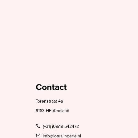
Contact
Torenstraat 4a
9163 HE Ameland
(+31) (0)519 542472
info@lotuslingerie.nl