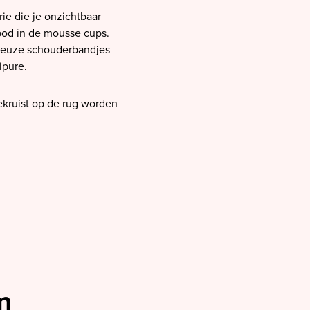
rie die je onzichtbaar
bod in de mousse cups.
oureuze schouderbandjes
ipure.
ekruist op de rug worden
n