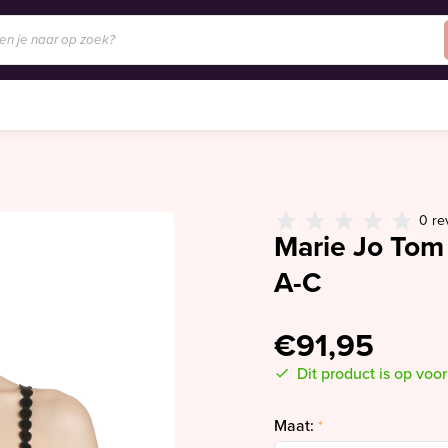
0 re
Marie Jo Tom
A-C
€91,95
Dit product is op voo
Maat:
*