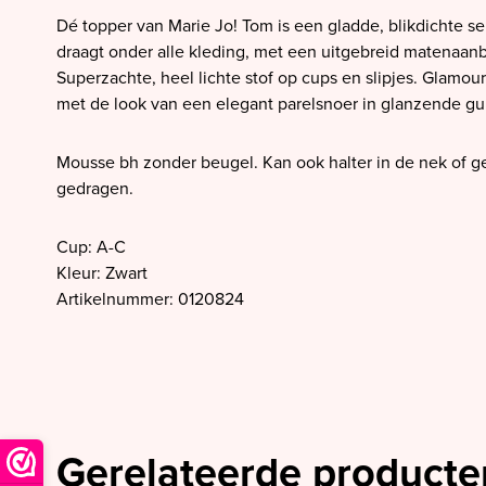
SALE PrimaDonna
Dé topper van Marie Jo! Tom is een gladde, blikdichte se
SALE PrimaDonna Twist
draagt onder alle kleding, met een uitgebreid matenaan
Superzachte, heel lichte stof op cups en slipjes. Glam
SALE PrimaDonna Swim
met de look van een elegant parelsnoer in glanzende gu
SALE Ten Cate
Mousse bh zonder beugel. Kan ook halter in de nek of g
gedragen.
Cup: A-C
Kleur: Zwart
Artikelnummer: 0120824
Gerelateerde producte