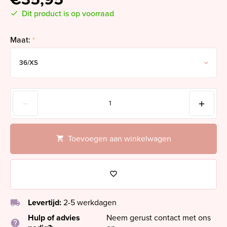
Dit product is op voorraad
Maat:
*
Toevoegen aan winkelwagen
local_shipping
Levertijd:
2-5 werkdagen
Hulp of advies
Neem gerust contact met ons
help