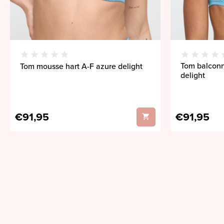
Tom balconn
Tom mousse hart A-F azure delight
delight
€91,95
€91,95