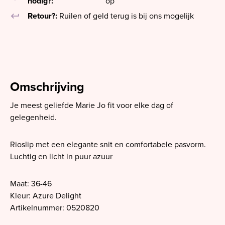
nodig?:
op
keyboard_return
Retour?:
Ruilen of geld terug is bij ons mogelijk
Omschrijving
Je meest geliefde Marie Jo fit voor elke dag of
gelegenheid.
Rioslip met een elegante snit en comfortabele pasvorm.
Luchtig en licht in puur azuur
Maat: 36-46
Kleur: Azure Delight
Artikelnummer: 0520820