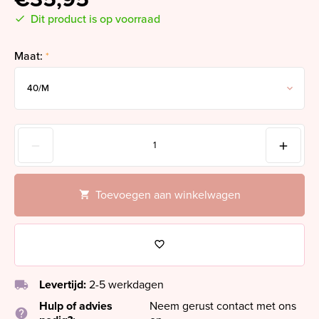
Dit product is op voorraad
Maat:
*
Toevoegen aan winkelwagen
local_shipping
Levertijd:
2-5 werkdagen
Hulp of advies
Neem gerust contact met ons
help