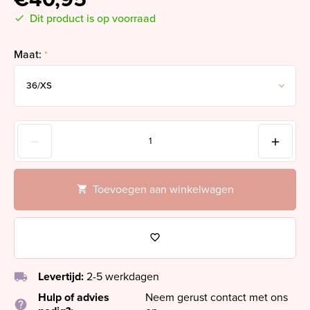
Dit product is op voorraad
Maat:
*
Toevoegen aan winkelwagen
local_shipping
Levertijd:
2-5 werkdagen
Hulp of advies
Neem gerust contact met ons
help