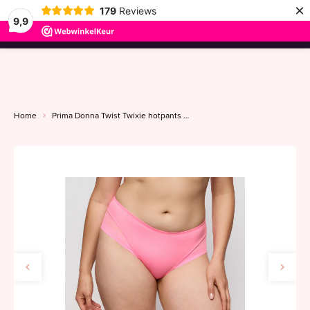
×
179
Reviews
9,9
menu
Home
Prima Donna Twist Twixie hotpants 36-46 happy pink