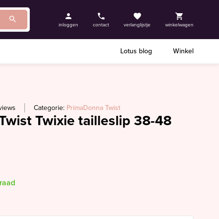
inloggen
contact
verlanglijstje
winkelwagen
Lotus blog
Winkel
views
Categorie:
PrimaDonna Twist
wist Twixie tailleslip 38-48
rraad