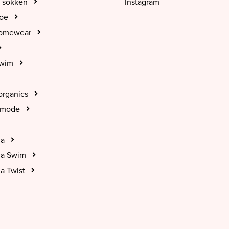
 sokken
Instagram
hoe
Homewear
Swim
organics
tmode
na
na Swim
a Twist