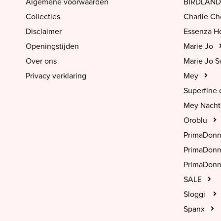
Algemene voorwaarden
BIRDLAND
Collecties
Charlie C
Disclaimer
Essenza 
Openingstijden
Marie Jo
Over ons
Marie Jo 
Privacy verklaring
Mey
Superfine 
Mey Nach
Oroblu
PrimaDon
PrimaDon
PrimaDonn
SALE
Sloggi
Spanx