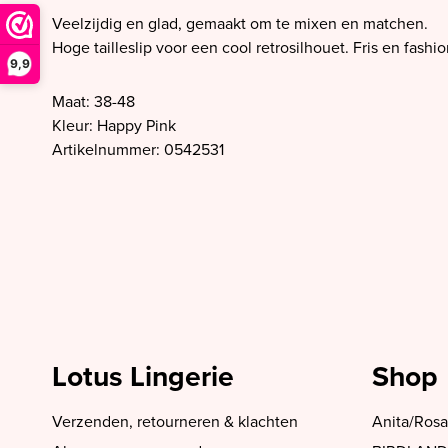
SALE PrimaDonna
Veelzijdig en glad, gemaakt om te mixen en matchen.
SALE PrimaDonna Twist
Hoge tailleslip voor een cool retrosilhouet. Fris en fashio
9,9
SALE PrimaDonna Swim
Maat: 38-48
SALE Ten Cate
Kleur: Happy Pink
Artikelnummer: 0542531
Lotus Lingerie
Shop
Verzenden, retourneren & klachten
Anita/Rosa