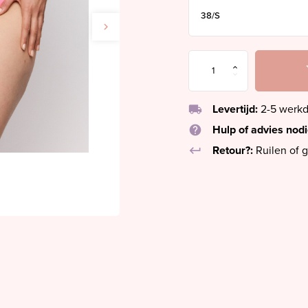
local_shipping
Levertijd:
2-5 werk
help
Hulp of advies nod
keyboard_return
Retour?:
Ruilen of g