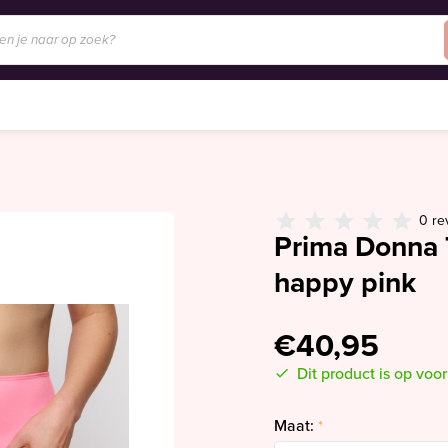
0 re
Prima Donna T
happy pink
€40,95
Dit product is op voo
Maat:
*