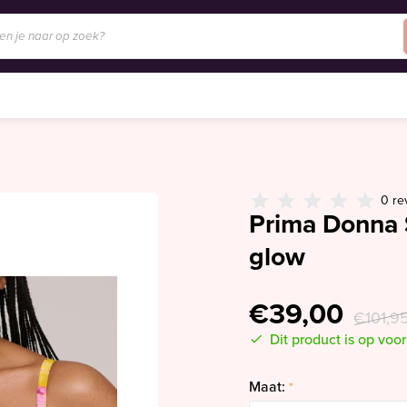
0 re
Prima Donna 
glow
€39,00
€101,9
Dit product is op voo
Maat:
*