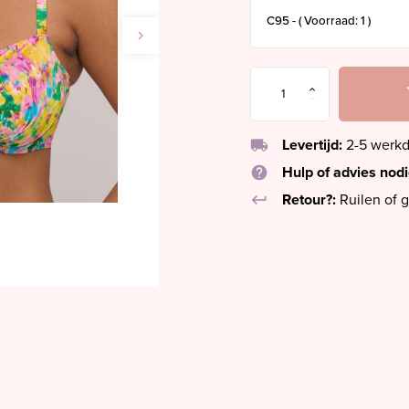
local_shipping
Levertijd:
2-5 werk
help
Hulp of advies nod
keyboard_return
Retour?:
Ruilen of g