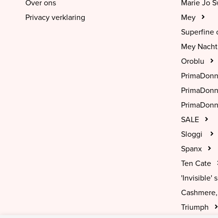
Over ons
Marie Jo 
Privacy verklaring
Mey
Superfine 
Mey Nach
Oroblu
PrimaDon
PrimaDon
PrimaDonn
SALE
Sloggi
Spanx
Ten Cate
'Invisible' s
Cashmere, 
Triumph