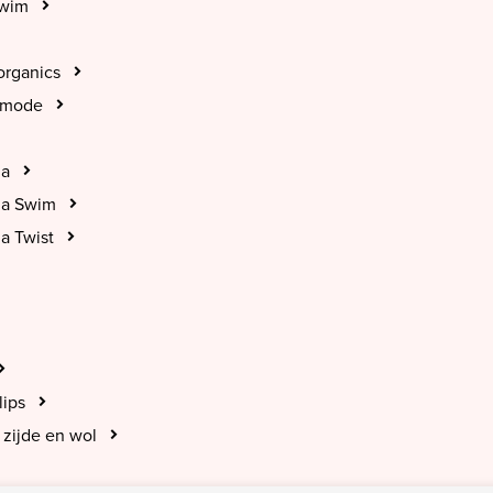
Swim
organics
tmode
na
na Swim
a Twist
lips
zijde en wol