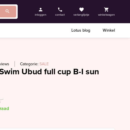
inloggen
contact
verlanglijstje
winkelwagen
Lotus blog
Winkel
views
Categorie:
SALE
Swim Ubud full cup B-I sun
5
rraad