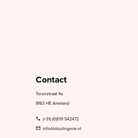
Contact
Torenstraat 4a
9163 HE Ameland
(+31) (0)519 542472
info@lotuslingerie.nl