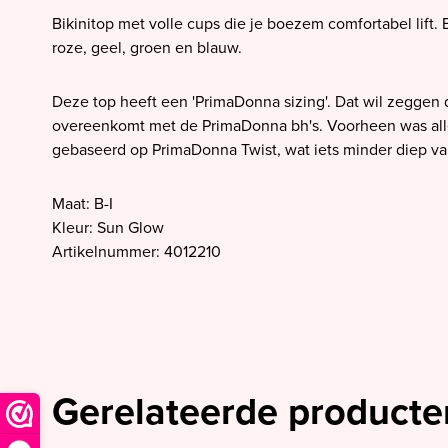
SALE PrimaDonna
Bikinitop met volle cups die je boezem comfortabel lift
SALE PrimaDonna Twist
roze, geel, groen en blauw.
SALE PrimaDonna Swim
Deze top heeft een 'PrimaDonna sizing'. Dat wil zeggen 
SALE Ten Cate
overeenkomt met de PrimaDonna bh's. Voorheen was al
gebaseerd op PrimaDonna Twist, wat iets minder diep val
Maat: B-I
Kleur: Sun Glow
Artikelnummer: 4012210
Gerelateerde producte