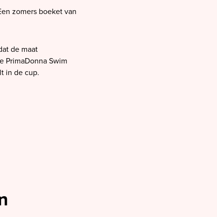
. Een zomers boeket van
dat de maat
le PrimaDonna Swim
t in de cup.
n