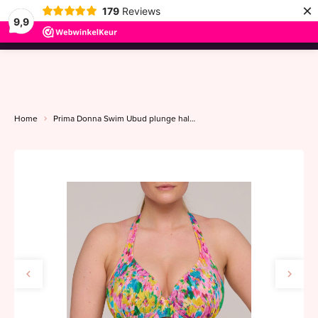
×
179
Reviews
9,9
menu
Home
Prima Donna Swim Ubud plunge halve mousse cup C-G sun glow