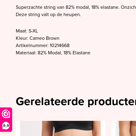
SALE PrimaDonna
Superzachte string van 82% modal, 18% elastane. Onzicht
SALE PrimaDonna Twist
Deze string valt op de heupen.
SALE PrimaDonna Swim
Maat: S-XL
SALE Ten Cate
Kleur: Cameo Brown
Artikelnummer: 10214668
Materiaal: 82% Modal, 18% Elastane
Gerelateerde producte
9,9