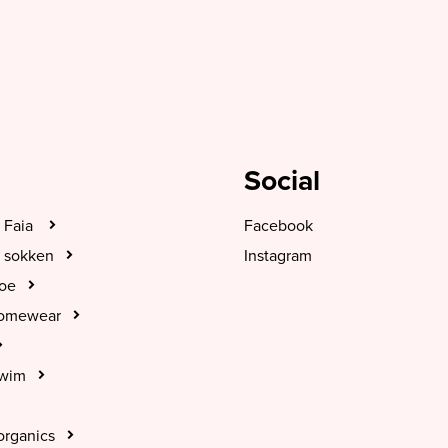
Social
 Faia
Facebook
 sokken
Instagram
hoe
Homewear
Swim
organics