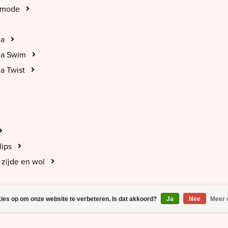
tmode
na
na Swim
a Twist
lips
zijde en wol
kies op om onze website te verbeteren. Is dat akkoord?
Ja
Nee
Meer 