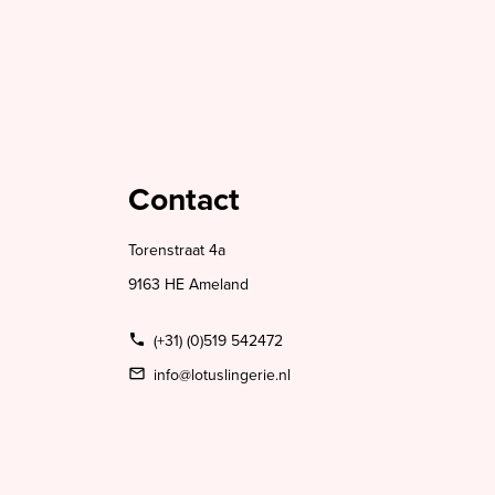
Contact
Torenstraat 4a
9163 HE Ameland
(+31) (0)519 542472
info@lotuslingerie.nl