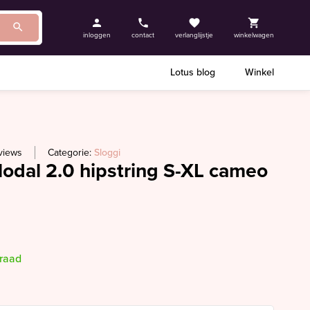
inloggen
contact
verlanglijstje
winkelwagen
Lotus blog
Winkel
views
Categorie:
Sloggi
odal 2.0 hipstring S-XL cameo
rraad