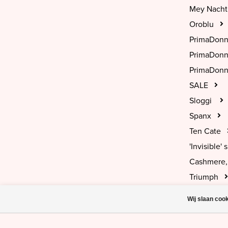
Mey Nach
Oroblu
PrimaDon
PrimaDon
PrimaDonn
SALE
Sloggi
Spanx
Ten Cate
'Invisible' s
Cashmere, 
Triumph
Wij slaan coo