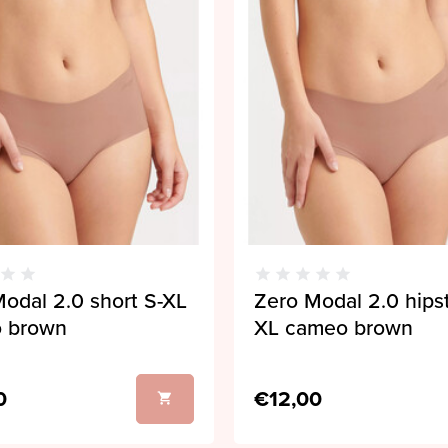
odal 2.0 short S-XL
Zero Modal 2.0 hipst
 brown
XL cameo brown
0
€12,00