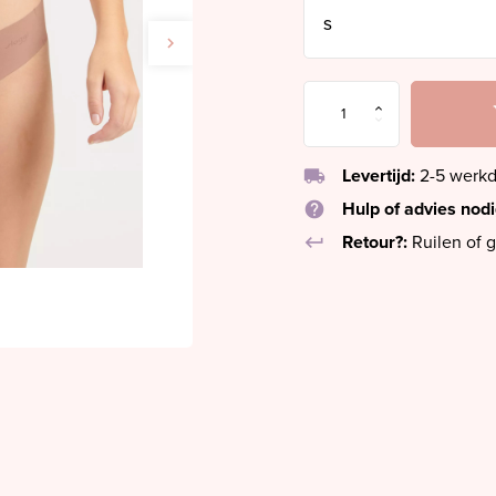
local_shipping
Levertijd:
2-5 werk
help
Hulp of advies nod
keyboard_return
Retour?:
Ruilen of g